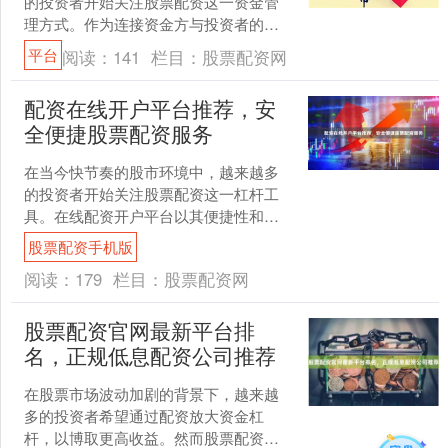
的投资者开始关注股票配资这一资金管
理方式。作为连接资金方与投资者的桥
梁，股票配资交流平台正在成为市场参
平台
阅读：
141
栏目：
股票配资网
与者获取信息、交流经验....
配资在线开户平台推荐，安
全便捷股票配资服务
在当今快节奏的股市环境中，越来越多
的投资者开始关注股票配资这一杠杆工
具。在线配资开户平台以其便捷性和高
效性，正成为众多股民扩大投资规模的
股票配资手机版
首选途径。然而，面对市场....
阅读：
179
栏目：
股票配资网
股票配资官网最新平台排
名，正规低息配资公司推荐
在股票市场波动加剧的背景下，越来越
多的投资者希望通过配资放大资金杠
杆，以博取更高收益。然而股票配资手