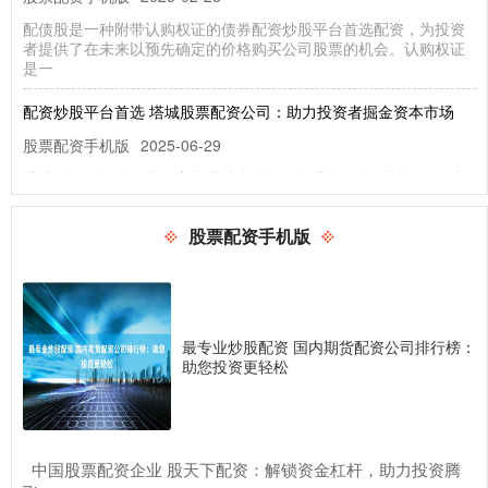
配债股是一种附带认购权证的债券配资炒股平台首选配资，为投资
者提供了在未来以预先确定的价格购买公司股票的机会。认购权证
是一
配资炒股平台首选 塔城股票配资公司：助力投资者掘金资本市场
股票配资手机版
2025-06-29
塔城股票配资公司是一家专业从事股票配资业务的金融机构，致力
于为投资者提供安全、便捷、高效的配资服务。公司拥有雄厚的资
金实
股票配资手机版
股票结构化配资 北京股票配资网：解锁投资新机遇，助力财富增长
股票配资网
2026-03-10
在瞬息万变的投资市场中，北京股票配资网股票结构化配资应运而
生，为投资者提供了一条解锁投资新机遇的便捷之路。通过配资服
最专业炒股配资 国内期货配资公司排行榜：
务股
助您投资更轻松
大同股票配资操作指南
股票配资在线
2026-07-11
​中国股票配资企业 股天下配资：解锁资金杠杆，助力投资腾
在股市投资中，配资作为一种放大资金杠杆的方式股票配资在线，